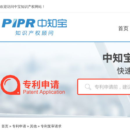
欢迎访问中宝知识产权网站！
首页
首页
»
专利申请
»
其他
»
专利复审请求