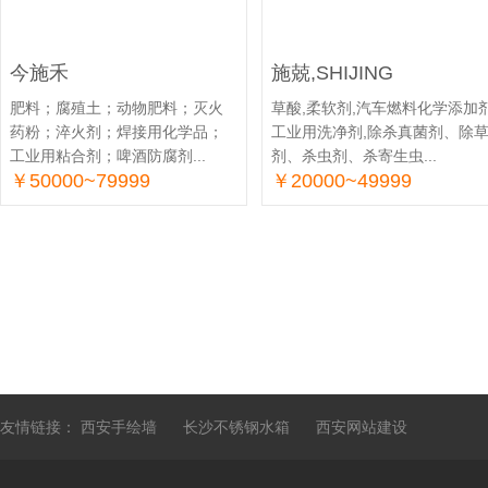
今施禾
施兢,SHIJING
肥料；腐殖土；动物肥料；灭火
草酸,柔软剂,汽车燃料化学添加剂
药粉；淬火剂；焊接用化学品；
工业用洗净剂,除杀真菌剂、除
工业用粘合剂；啤酒防腐剂...
剂、杀虫剂、杀寄生虫...
￥50000~79999
￥20000~49999
友情链接：
西安手绘墙
长沙不锈钢水箱
西安网站建设