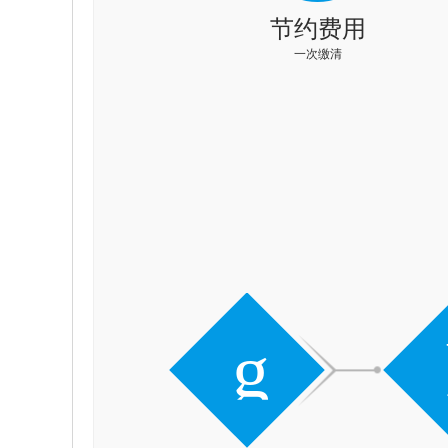
节约费用
一次缴清
g