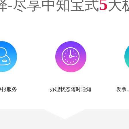
5
择-尽享中知宝式
大
申报服务
办理状态随时通知
发票