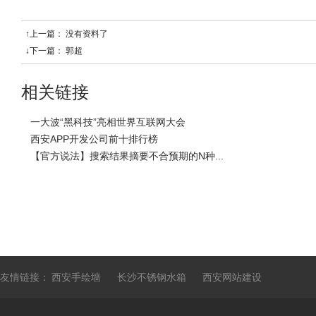
↑上一篇：
没有资料了
↓下一篇：
郭超
相关链接
一大波“黑科技”亮相世界互联网大会
西安APP开发公司前十排行榜
【官方说法】搜索结果摘要不合预期的N种...
友情链接：
西安手绘墙
长沙不锈钢水箱
西安网站建设