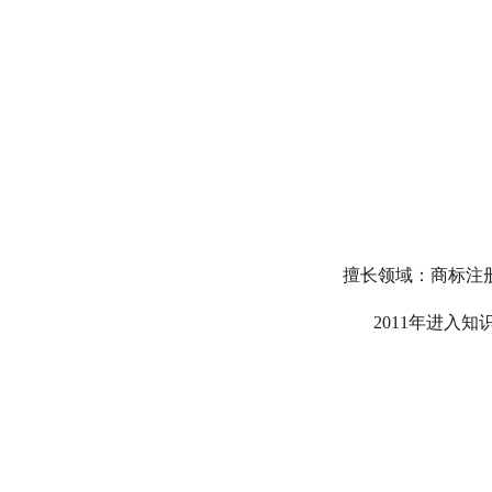
擅长领域：商标注
2011年进入